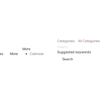
Categories:
All Categories
Search...
More
Suggested keywords
es
More
Calendar
Search
x