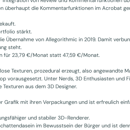
der Integration von Review und Kommentarfunktionen ü
n überhaupt die Kommentarfunktionen im Acrobat genut
ekauft.
folio stärkt.
ie Übernahme von Allegorithmic in 2019. Damit verbunde
ng steht.
on für 23,79 €/Monat statt 47,59 €/Monat.
lose Texturen, prozedural erzeugt, also angewandte Ma
hop vorausgesetzt. Unter Nerds, 3D Enthusiasten und F
ie Texturen aus dem 3D Designer.
r Grafik mit ihren Verpackungen und ist erfreulich ein
tungsfähiger und stabiler 3D-Renderer.
Schattendasein im Bewusstsein der Bürger und ist denn