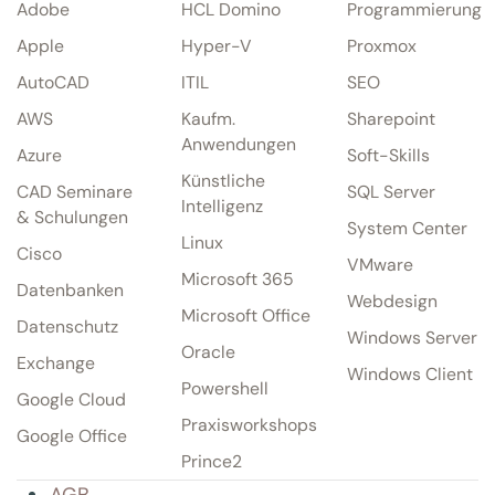
Adobe
HCL Domino
Programmierung
Apple
Hyper-V
Proxmox
AutoCAD
ITIL
SEO
AWS
Kaufm.
Sharepoint
Anwendungen
Azure
Soft-Skills
Künstliche
CAD Seminare
SQL Server
Intelligenz
& Schulungen
System Center
Linux
Cisco
VMware
Microsoft 365
Datenbanken
Webdesign
Microsoft Office
Datenschutz
Windows Server
Oracle
Exchange
Windows Client
Powershell
Google Cloud
Praxisworkshops
Google Office
Prince2