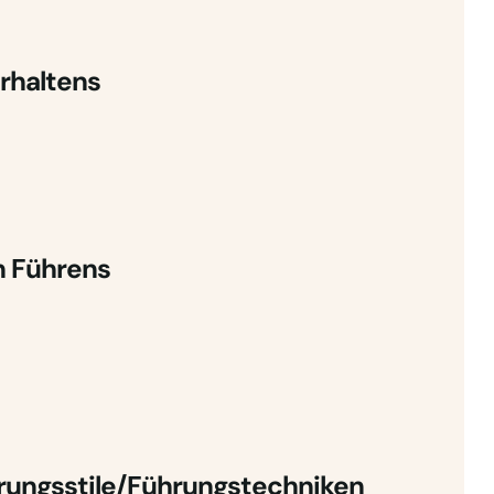
rhaltens
n Führens
rungsstile/Führungstechniken