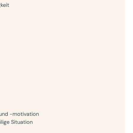
keit
und -motivation
lige Situation