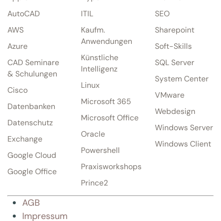
AutoCAD
ITIL
SEO
AWS
Kaufm.
Sharepoint
Anwendungen
Azure
Soft-Skills
Künstliche
CAD Seminare
SQL Server
Intelligenz
& Schulungen
System Center
Linux
Cisco
VMware
Microsoft 365
Datenbanken
Webdesign
Microsoft Office
Datenschutz
Windows Server
Oracle
Exchange
Windows Client
Powershell
Google Cloud
Praxisworkshops
Google Office
Prince2
AGB
Impressum