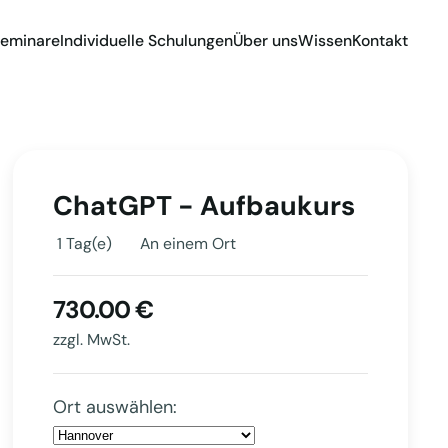
eminare
Individuelle Schulungen
Über uns
Wissen
Kontakt
ChatGPT - Aufbaukurs
1 Tag(e)
An einem Ort
730.00 €
zzgl. MwSt.
Ort auswählen: