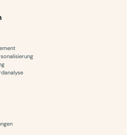
n
gement
rsonalisierung
ng
ordanalyse
ungen