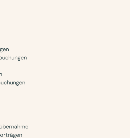
ngen
nbuchungen
n
sbuchungen
enübernahme
Vorträgen