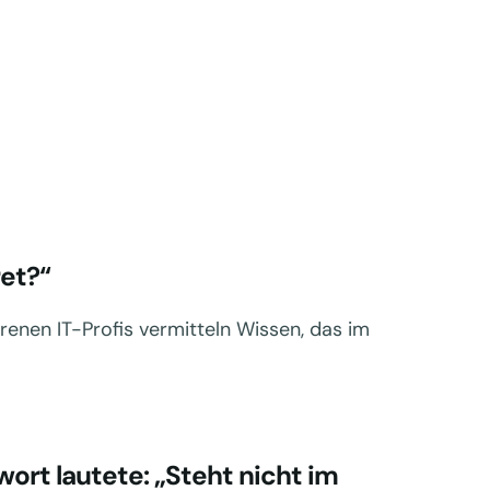
ret?“
hrenen IT-Profis vermitteln Wissen, das im
ort lautete: „Steht nicht im